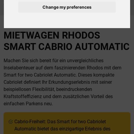
Startseite
Autovermietung Rhodos unsere Fahrzeugflotte
Change my preferences
OPEN TOP
SMART CABRIO AUTOMATIC
MIETWAGEN RHODOS
SMART CABRIO AUTOMATIC
Machen Sie sich bereit für ein unvergleichliches
Inselabenteuer auf dem faszinierenden Rhodos mit dem
Smart for two Cabriolet Automatic. Dieses kompakte
Cabriolet definiert Ihr Erkundungserlebnis mit seiner
beispiellosen Flexibilität, beeindruckenden
Kraftstoffeffizienz und dem zusätzlichen Vorteil des
einfachen Parkens neu.
Cabrio-Freiheit: Das Smart for two Cabriolet
Automatic bietet das einzigartige Erlebnis des