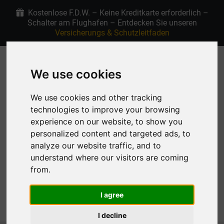
Kostenlose F.D.W. – Keine Kreditkarte erforderlich –
Schalter am Flughafen – Entdecken Sie unseren
Versicherungs & Schutzleitfaden
+30 6907915763
4.9/5 Sterne bei Google
We use cookies
DE
We use cookies and other tracking
technologies to improve your browsing
experience on our website, to show you
Meine Reservierung
personalized content and targeted ads, to
analyze our website traffic, and to
understand where our visitors are coming
from.
I agree
MENU
I decline