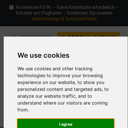
Kostenlose F.D.W. – Keine Kreditkarte erforderlich –
Schalter am Flughafen – Entdecken Sie unseren
Versicherungs & Schutzleitfaden
+30 6907915763
4.9/5 Sterne bei Google
DE
We use cookies
We use cookies and other tracking
Meine Reservierung
technologies to improve your browsing
experience on our website, to show you
personalized content and targeted ads, to
analyze our website traffic, and to
understand where our visitors are coming
from.
MENU
I agree