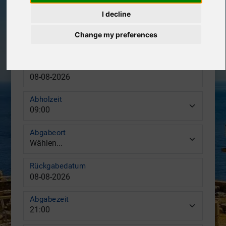
I decline
Abholort
Change my preferences
Abholdatum
Abholzeit
Abgabeort
Rückgabedatum
Abgabezeit