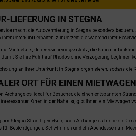
eit sparen und zusätzliche Transfers vermeiden.
R-LIEFERUNG IN STEGNA
lservice macht die Autovermietung in Stegna besonders bequem.
Ihrer Unterkunft erhalten, zur Uhrzeit, die während Ihrer Reservi
er die Mietdetails, den Versicherungsschutz, die Fahrzeugfunkti
ch, damit Sie Ihre Fahrt auf Rhodos ohne Verzögerung beginnen k
holung an Ihrer Unterkunft in Stegna organisieren, sodass die 
ALER ORT FÜR EINEN MIETWAGEN
on Archangelos, ideal für Besucher, die einen entspannten Stran
interessanten Orten in der Nähe ist, gibt Ihnen ein Mietwagen w
 am Stegna-Strand genießen, nach Archangelos für lokale Gesch
os für Besichtigungen, Schwimmen und ein Abendessen am Mee