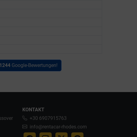
1244
Google-Bewertungen!
KONTAKT
ssover
+30 6907915763
info@rentacar-rhodes.com