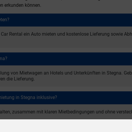
en erkunden können.
eten?
Car Rental ein Auto mieten und kostenlose Lieferung sowie Abho
gna?
olung von Mietwagen an Hotels und Unterkünften in Stegna. Geb
en die Lieferung.
mietung in Stegna inklusive?
thalten, zusammen mit klaren Mietbedingungen und ohne versteck