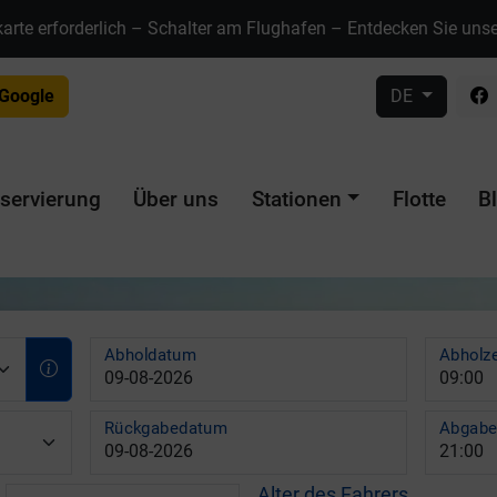
karte erforderlich – Schalter am Flughafen – Entdecken Sie uns
 Google
DE
servierung
Über uns
Stationen
Flotte
B
Abholdatum
Abholze
Rückgabedatum
Abgabe
Alter des Fahrers