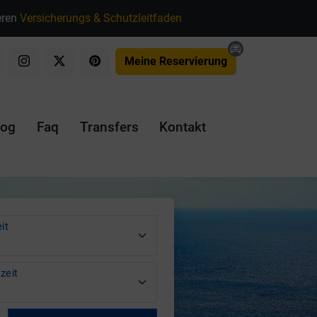
eren
Versicherungs & Schutzleitfaden
Meine Reservierung
log
Faq
Transfers
Kontakt
it
zeit