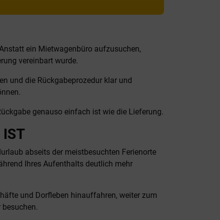
 Anstatt ein Mietwagenbüro aufzusuchen,
erung vereinbart wurde.
onen und die Rückgabeprozedur klar und
önnen.
Rückgabe genauso einfach ist wie die Lieferung.
 IST
durlaub abseits der meistbesuchten Ferienorte
ährend Ihres Aufenthalts deutlich mehr
äfte und Dorfleben hinauffahren, weiter zum
r besuchen.