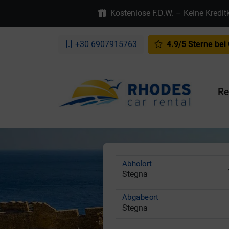
Kostenlose F.D.W. – Keine Kredit
+30 6907915763
4.9/5 Sterne bei
Re
Abholort
Abgabeort