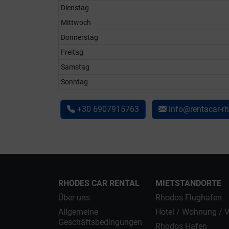
Dienstag
Mittwoch
Donnerstag
Freitag
Samstag
Sonntag
+30 6907915763
info@rentacar-r
RHODES CAR RENTAL
MIETSTANDORTE
Über uns
Rhodos Flughafen
Allgemeine
Hotel / Wohnung / V
Geschäftsbedingungen
Rhodos Hafen