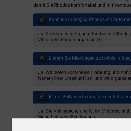
damit Sie Rhodos komfortabel und mit Vertrau
Kann ich in Stegna Rhodos ein Auto mi
Ja. Sie können in Stegna Rhodos mit Rhodes 
Villa in der Region organisieren.
Liefern Sie Mietwagen zu Hotels in Ste
Ja. Wir bieten kostenlose Lieferung und Abh
Namen Ihrer Unterkunft an, und wir organisier
Ist die Vollversicherung bei der Autover
Ja. Die Vollversicherung ist im Mietpreis en
Sicherheit genießen können.