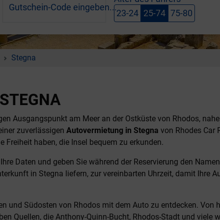
Gutschein-Code eingeben...
23-24
25-74
75-80
Stegna
 STEGNA
uhigen Ausgangspunkt am Meer an der Ostküste von Rhodos, nah
einer zuverlässigen
Autovermietung in Stegna
von Rhodes Car R
 Freiheit haben, die Insel bequem zu erkunden.
Ihre Daten und geben Sie während der Reservierung den Namen Ih
terkunft in Stegna liefern, zur vereinbarten Uhrzeit, damit Ihre
sten und Südosten von Rhodos mit dem Auto zu entdecken. Von h
ben Quellen, die Anthony-Quinn-Bucht, Rhodos-Stadt und viele we