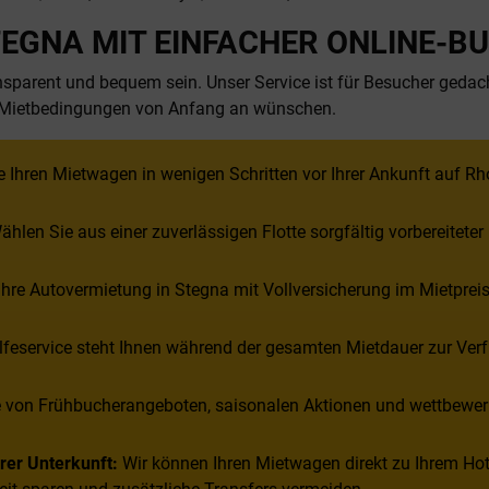
EGNA MIT EINFACHER ONLINE-B
ransparent und bequem sein. Unser Service ist für Besucher geda
e Mietbedingungen von Anfang an wünschen.
 Ihren Mietwagen in wenigen Schritten vor Ihrer Ankunft auf Rh
hlen Sie aus einer zuverlässigen Flotte sorgfältig vorbereitete
hre Autovermietung in Stegna mit Vollversicherung im Mietprei
feservice steht Ihnen während der gesamten Mietdauer zur Verf
ie von Frühbucherangeboten, saisonalen Aktionen und wettbewerb
rer Unterkunft:
Wir können Ihren Mietwagen direkt zu Ihrem Hotel