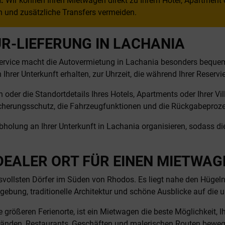
:
Wir können Ihren Mietwagen direkt zu Ihrem Hotel, Apartment od
n und zusätzliche Transfers vermeiden.
R-LIEFERUNG IN LACHANIA
lservice macht die Autovermietung in Lachania besonders beque
Ihrer Unterkunft erhalten, zur Uhrzeit, die während Ihrer Reservi
er die Standortdetails Ihres Hotels, Apartments oder Ihrer Villa
rsicherungsschutz, die Fahrzeugfunktionen und die Rückgabeproze
holung an Ihrer Unterkunft in Lachania organisieren, sodass di
DEALER ORT FÜR EINEN MIETWAG
vollsten Dörfer im Süden von Rhodos. Es liegt nahe den Hügeln 
Umgebung, traditionelle Architektur und schöne Ausblicke auf di
ie größeren Ferienorte, ist ein Mietwagen die beste Möglichkeit, 
tränden, Restaurants, Geschäften und malerischen Routen bewe