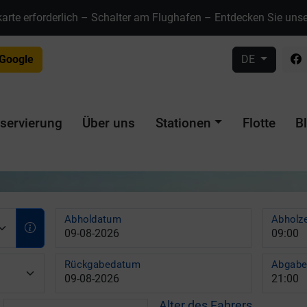
karte erforderlich – Schalter am Flughafen – Entdecken Sie uns
 Google
DE
servierung
Über uns
Stationen
Flotte
B
Abholdatum
Abholze
Rückgabedatum
Abgabe
Alter des Fahrers