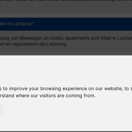
len in Lachania?
olung von Mietwagen an Hotels, Apartments und Villen in Lacha
nd wir organisieren die Lieferung.
mietung in Lachania inklusive?
thalten, zusammen mit klaren Mietbedingungen und ohne versteck
s to improve your browsing experience on our website, to
erstand where our visitors are coming from.
üd-Rhodos mit dem Auto zu erkunden?
t, um Süd-Rhodos mit dem Auto zu erkunden. Die Region liegt na
 im Süden der Insel.