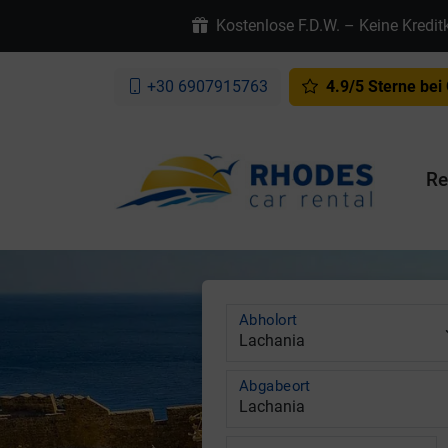
Kostenlose F.D.W. – Keine Kredit
+30 6907915763
4.9/5 Sterne bei
Re
Abholort
Abgabeort