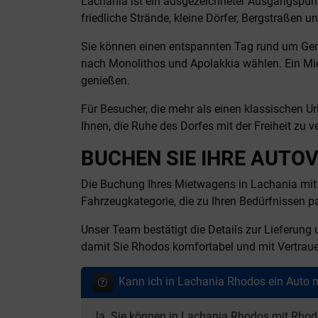
Lachania ist ein ausgezeichneter Ausgangspunk
friedliche Strände, kleine Dörfer, Bergstraßen 
Sie können einen entspannten Tag rund um Genna
nach Monolithos und Apolakkia wählen. Ein Mie
genießen.
Für Besucher, die mehr als einen klassischen U
Ihnen, die Ruhe des Dorfes mit der Freiheit zu v
BUCHEN SIE IHRE AUTO
Die Buchung Ihres Mietwagens in Lachania mit R
Fahrzeugkategorie, die zu Ihren Bedürfnissen pa
Unser Team bestätigt die Details zur Lieferung u
damit Sie Rhodos komfortabel und mit Vertrau
Kann ich in Lachania Rhodos ein Auto 
Ja. Sie können in Lachania Rhodos mit Rhode