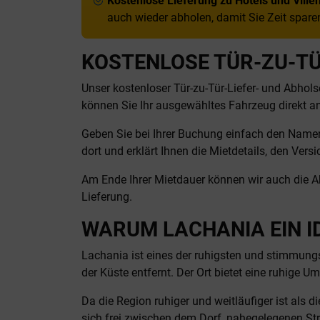
Kostenlose Lieferung zu Hotels und Villen
auch wieder abholen, damit Sie Zeit spare
KOSTENLOSE TÜR-ZU-TÜ
Unser kostenloser Tür-zu-Tür-Liefer- und Abho
können Sie Ihr ausgewähltes Fahrzeug direkt an 
Geben Sie bei Ihrer Buchung einfach den Namen od
dort und erklärt Ihnen die Mietdetails, den Ve
Am Ende Ihrer Mietdauer können wir auch die Ab
Lieferung.
WARUM LACHANIA EIN I
Lachania ist eines der ruhigsten und stimmungs
der Küste entfernt. Der Ort bietet eine ruhige 
Da die Region ruhiger und weitläufiger ist als d
sich frei zwischen dem Dorf, nahegelegenen S