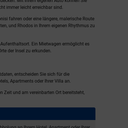
tdecken. Mit Ihrem eigenen Auto können Sie
ht immer leicht erreichbar sind.
isi fahren oder eine längere, malerische Route
chten, und Rhodos in Ihrem eigenen Rhythmus zu
 Aufenthaltsort. Ein Mietwagen ermöglicht es
Orte der Insel zu erkunden.
aten, entscheiden Sie sich für die
els, Apartments oder Ihrer Villa an.
n Zeit und am vereinbarten Ort bereitsteht,
bholung an Ihrem Hotel, Apartment oder Ihrer