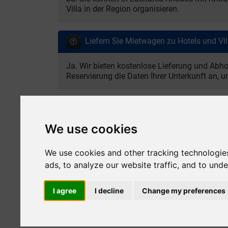
Villa in der Region organisieren.
Liefern Sie Mietwagen zu Hotels und Vil
Ja. Wir bieten kostenlose Lieferung und Abh
Reservierung die Daten Ihrer Unterkunft an, u
Ist die Vollversicherung bei der Autover
We use cookies
Ja. Die Vollversicherung ist im Mietpreis en
Sicherheit genießen können.
We use cookies and other tracking technologie
ads, to analyze our website traffic, and to und
Ist Lachania ein guter Standort, um S
I agree
I decline
Change my preferences
Ja. Lachania ist ein ausgezeichneter Standor
Kattavia, Prasonisi und vielen ruhigen Routen