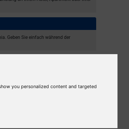
nia. Geben Sie einfach während der
te Kosten, damit Sie Ihren Urlaub mit mehr
 show you personalized content and targeted
he Gennadi, Kiotari, dem Plimmiri-Strand,