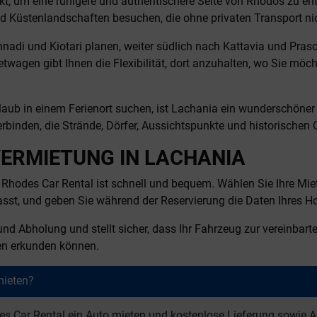
t, um eine ruhigere und authentischere Seite von Rhodos zu en
und Küstenlandschaften besuchen, die ohne privaten Transport nic
di und Kiotari planen, weiter südlich nach Kattavia und Prason
twagen gibt Ihnen die Flexibilität, dort anzuhalten, wo Sie mö
rlaub in einem Ferienort suchen, ist Lachania ein wunderschöner
erbinden, die Strände, Dörfer, Aussichtspunkte und historischen 
VERMIETUNG IN LACHANIA
hodes Car Rental ist schnell und bequem. Wählen Sie Ihre Mietd
sst, und geben Sie während der Reservierung die Daten Ihres Hot
nd Abholung und stellt sicher, dass Ihr Fahrzeug zur vereinbarte
en erkunden können.
mieten?
s Car Rental ein Auto mieten und kostenlose Lieferung sowie A