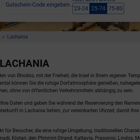
Gutschein-Code eingeben...
23-24
25-74
75-80
Lachania
 LACHANIA
en von Rhodos, mit der Freiheit, die Insel in Ihrem eigenen Tem
ntal können Sie die ruhige Dorfatmosphäre genießen, nahegele
n, ohne von öffentlichen Verkehrsmitteln abhängig zu sein.
Ihre Daten und geben Sie während der Reservierung den Namen Ih
nterkunft in Lachania liefern, zur vereinbarten Uhrzeit, damit
t für Besucher, die eine ruhige Umgebung, traditionellen Chara
di, Kiotari, den Plimmiri-Strand, Kattavia, Prasonisi, Lindos, M