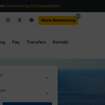
eren
Versicherungs & Schutzleitfaden
Meine Reservierung
log
Faq
Transfers
Kontakt
it
zeit