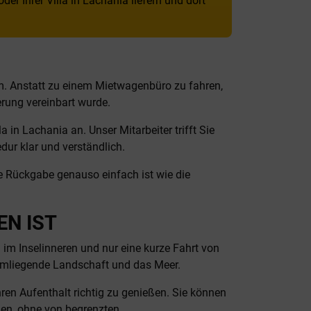
er Ihrer Villa in Lachania liefern und dort
m. Anstatt zu einem Mietwagenbüro zu fahren,
erung vereinbart wurde.
 in Lachania an. Unser Mitarbeiter trifft Sie
dur klar und verständlich.
e Rückgabe genauso einfach ist wie die
EN IST
im Inselinneren und nur eine kurze Fahrt von
e umliegende Landschaft und das Meer.
Ihren Aufenthalt richtig zu genießen. Sie können
gen, ohne von begrenzten