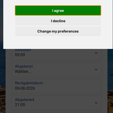
I agree
Abholort
I decline
Change my preferences
Abholdatum
Abholzeit
Abgabeort
Rückgabedatum
Abgabezeit