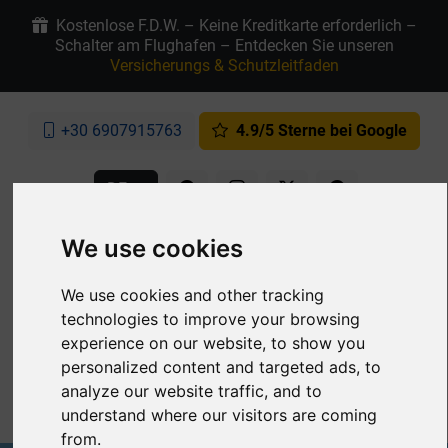
Kostenlose F.D.W. – Keine Kreditkarte erforderlich –
Schalter am Flughafen – Entdecken Sie unseren
Versicherungs & Schutzleitfaden
+30 6907915763
4.9/5 Sterne bei Google
DE
Meine Reservierung
We use cookies
We use cookies and other tracking
technologies to improve your browsing
experience on our website, to show you
personalized content and targeted ads, to
analyze our website traffic, and to
MENU
understand where our visitors are coming
from.