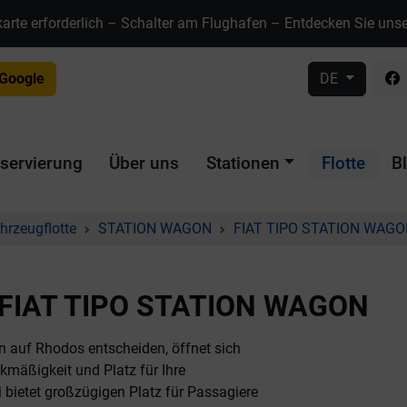
karte erforderlich – Schalter am Flughafen – Entdecken Sie uns
 Google
DE
servierung
Über uns
Stationen
Flotte
B
hrzeugflotte
STATION WAGON
FIAT TIPO STATION WAG
IAT TIPO STATION WAGON
n auf Rhodos entscheiden, öffnet sich
ckmäßigkeit und Platz für Ihre
 bietet großzügigen Platz für Passagiere