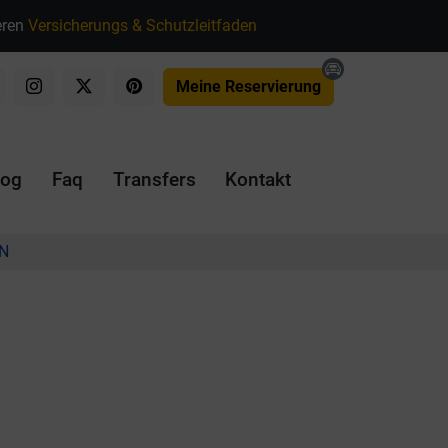
eren
Versicherungs & Schutzleitfaden
Meine Reservierung
log
Faq
Transfers
Kontakt
ON