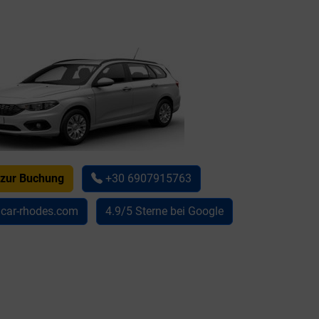
 zur Buchung
+30 6907915763
acar-rhodes.com
4.9/5 Sterne bei Google