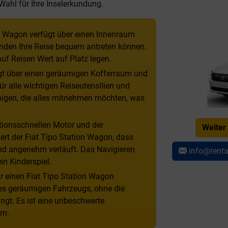
ahl für Ihre Inselerkundung.
n Wagon verfügt über einen Innenraum
senden Ihre Reise bequem antreten können.
 auf Reisen Wert auf Platz legen.
ügt über einen geräumigen Kofferraum und
r alle wichtigen Reiseutensilien und
jenigen, die alles mitnehmen möchten, was
tionsschnellen Motor und der
Weiter
rt der Fiat Tipo Station Wagon, dass
nd angenehm verläuft. Das Navigieren
info@rent
ein Kinderspiel.
r einen Fiat Tipo Station Wagon
ines geräumigen Fahrzeugs, ohne die
ingt. Es ist eine unbeschwerte
rn.