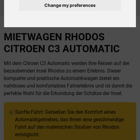
Startseite
Autovermietung Rhodos unsere Fahrzeugflotte
Change my preferences
SMALL
CITROEN C3 AUTOMATIC
MIETWAGEN RHODOS
CITROEN C3 AUTOMATIC
Mit dem Citroen C3 Automatic werden Ihre Reisen auf der
bezaubernden Insel Rhodos zu einem Erlebnis. Dieser
kompakte und praktische Automatikwagen bietet ein
nahtloses und komfortables Fahrerlebnis und ist damit die
perfekte Wahl für die Erkundung der Schätze der Insel.
Sanfte Fahrt: Genießen Sie den Komfort eines
Automatikgetriebes, das Ihnen eine geschmeidige
Fahrt auf den malerischen Straßen von Rhodos
ermöglicht.