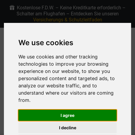
Kostenlose F.D.W. – Keine Kreditkarte erforderlich –
Schalter am Flughafen – Entdecken Sie unseren
Versicherungs & Schutzleitfaden
+30 6907915763
4.9/5 Sterne bei Google
We use cookies
We use cookies and other tracking
DE
technologies to improve your browsing
experience on our website, to show you
Meine Reservierung
personalized content and targeted ads, to
analyze our website traffic, and to
understand where our visitors are coming
from.
I agree
MENU
I decline