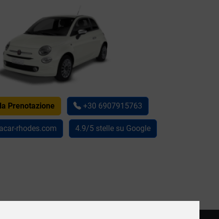
lla Prenotazione
+30 6907915763
acar-rhodes.com
4.9/5 stelle su Google