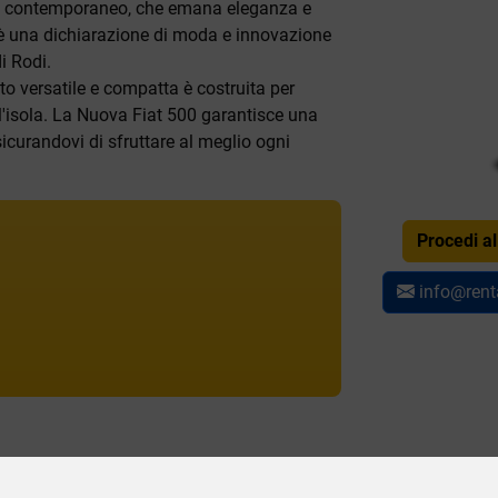
ign contemporaneo, che emana eleganza e
 è una dichiarazione di moda e innovazione
i Rodi.
to versatile e compatta è costruita per
ll'isola. La Nuova Fiat 500 garantisce una
curandovi di sfruttare al meglio ogni
Procedi a
info@rent