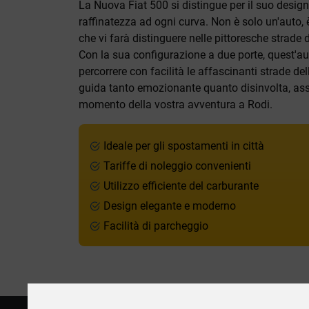
La Nuova Fiat 500 si distingue per il suo des
raffinatezza ad ogni curva. Non è solo un'auto,
che vi farà distinguere nelle pittoresche strade d
Con la sua configurazione a due porte, quest'au
percorrere con facilità le affascinanti strade de
guida tanto emozionante quanto disinvolta, assi
momento della vostra avventura a Rodi.
Ideale per gli spostamenti in città
Tariffe di noleggio convenienti
Utilizzo efficiente del carburante
Design elegante e moderno
Facilità di parcheggio