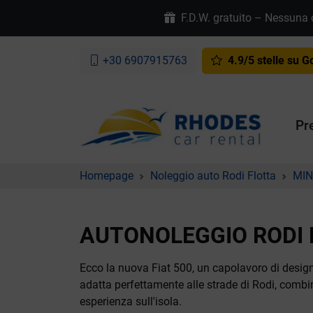
F.D.W. gratuito – Nessuna ca
+30 6907915763
4.9/5 stelle su G
Pr
Homepage
Noleggio auto Rodi Flotta
MIN
AUTONOLEGGIO RODI F
Ecco la nuova Fiat 500, un capolavoro di desig
adatta perfettamente alle strade di Rodi, combi
esperienza sull'isola.