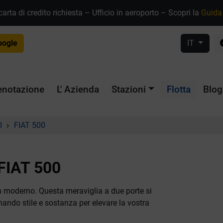
rta di credito richiesta – Ufficio in aeroporto – Scopri la
Guida 
oogle
IT
enotazione
L' Azienda
Stazioni
Flotta
Blog
I
FIAT 500
IAT 500
n moderno. Questa meraviglia a due porte si
nando stile e sostanza per elevare la vostra