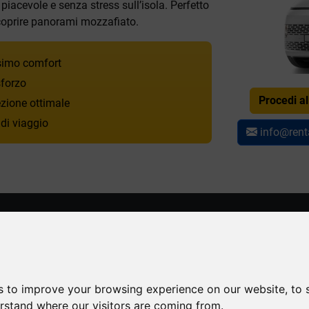
acevole e senza stress sull’isola. Perfetto
o scoprire panorami mozzafiato.
ssimo comfort
forzo
Procedi a
ezione ottimale
 di viaggio
info@rent
GGIO
FLOTTA DI NOLEGGIO
Faliraki
Tutte
Suv & cro
o /
Kalithea
Mini
Open top
s to improve your browsing experience on our website, to
Porto Kamiros Skala
Small
Cabriolet
erstand where our visitors are coming from.