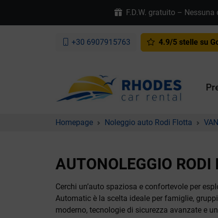
F.D.W. gratuito – Nessuna ca
+30 6907915763
4.9/5 stelle su G
Pr
Homepage
Noleggio auto Rodi Flotta
VAN
AUTONOLEGGIO RODI 
Cerchi un’auto spaziosa e confortevole per espl
Automatic è la scelta ideale per famiglie, gruppi
moderno, tecnologie di sicurezza avanzate e un