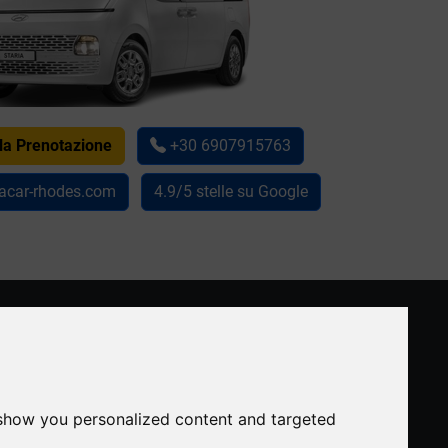
lla Prenotazione
+30 6907915763
acar-rhodes.com
4.9/5 stelle su Google
CONTATTO
ssover
+30 6907915763
info@rentacar-rhodes.com
 show you personalized content and targeted