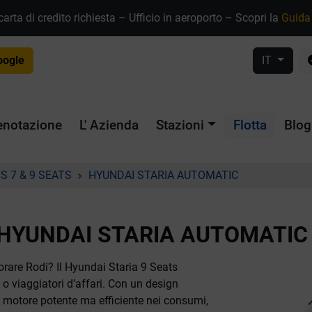
rta di credito richiesta – Ufficio in aeroporto – Scopri la
Guida 
oogle
IT
enotazione
L' Azienda
Stazioni
Flotta
Blog
S 7 & 9 SEATS
HYUNDAI STARIA AUTOMATIC
HYUNDAI STARIA AUTOMATIC
orare Rodi? Il Hyundai Staria 9 Seats
 o viaggiatori d’affari. Con un design
 motore potente ma efficiente nei consumi,