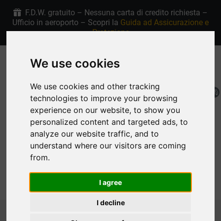
F.D.W. gratuito – Nessuna carta di credito richiesta –
Ufficio in aeroporto – Scopri la
Guida ad Assicurazione e
Protezione
We use cookies
+30 6907915763
4.9/5 stelle su Google
We use cookies and other tracking
IT
technologies to improve your browsing
Mia Prenotazione
experience on our website, to show you
personalized content and targeted ads, to
analyze our website traffic, and to
understand where our visitors are coming
from.
MENU
I agree
I decline
Homepage
Noleggio auto Rodi Flotta
MEDIUM
FIAT GRANDE PANDA AUTOMATIC