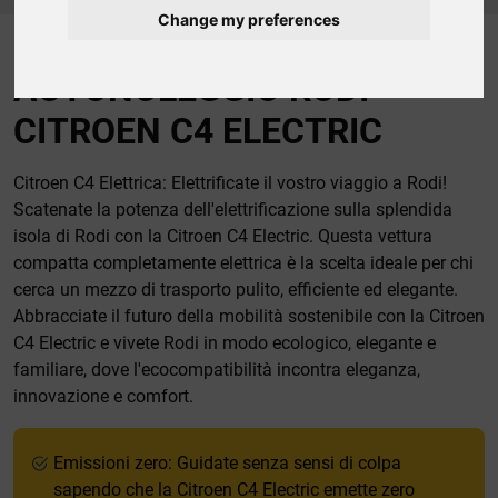
Change my preferences
AUTONOLEGGIO RODI
CITROEN C4 ELECTRIC
Citroen C4 Elettrica: Elettrificate il vostro viaggio a Rodi!
Scatenate la potenza dell'elettrificazione sulla splendida
isola di Rodi con la Citroen C4 Electric. Questa vettura
compatta completamente elettrica è la scelta ideale per chi
cerca un mezzo di trasporto pulito, efficiente ed elegante.
Abbracciate il futuro della mobilità sostenibile con la Citroen
C4 Electric e vivete Rodi in modo ecologico, elegante e
familiare, dove l'ecocompatibilità incontra eleganza,
innovazione e comfort.
Emissioni zero: Guidate senza sensi di colpa
sapendo che la Citroen C4 Electric emette zero