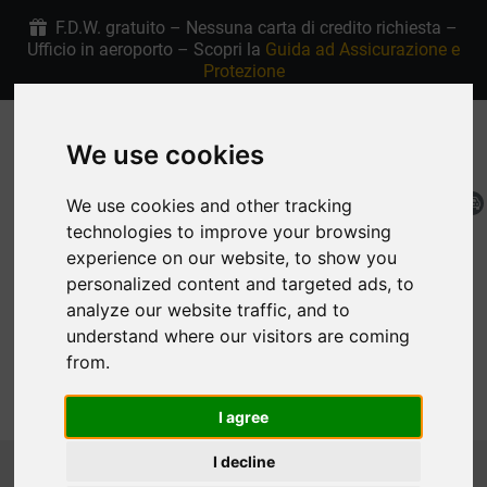
F.D.W. gratuito – Nessuna carta di credito richiesta –
Ufficio in aeroporto – Scopri la
Guida ad Assicurazione e
Protezione
+30 6907915763
4.9/5 stelle su Google
We use cookies
We use cookies and other tracking
IT
Mia Prenotazione
technologies to improve your browsing
experience on our website, to show you
personalized content and targeted ads, to
analyze our website traffic, and to
understand where our visitors are coming
from.
MENU
I agree
Homepage
Noleggio auto Rodi Flotta
MEDIUM
I decline
CITROEN C4 ELECTRIC