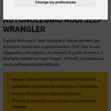
Change my preferences
AUTONOLEGGIO RODI JEEP
WRANGLER
Esplora Rodi con il Jeep Wrangler, il veicolo perfetto per
avventure fuoristrada e spostamenti in città. Con la sua
leggendaria robustezza e le capacità di guida dinamica, il
Wrangler è ideale per ogni viaggio, offrendo un'esperienza
unica nell'esplorazione dell'isola.
Design iconico con interni resistenti e funzionali
Affidabilità e potenza per esplorazioni fuoristrada
Motore efficiente con ottime prestazioni
Sistemi di sicurezza avanzati per una protezione
ottimale