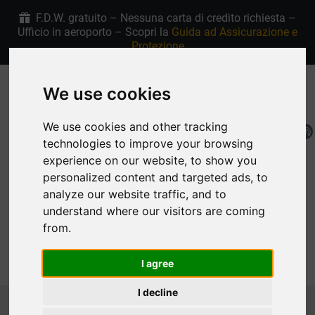
F.D.W. gratuito – Nessuna carta di credito richiesta –
Ufficio in aeroporto – Scopri la
Guida ad Assicurazione e
Protezione
We use cookies
+30 6907915763
4.9/5 stelle su Google
We use cookies and other tracking
IT
technologies to improve your browsing
Mia Prenotazione
experience on our website, to show you
personalized content and targeted ads, to
analyze our website traffic, and to
understand where our visitors are coming
from.
MENU
I agree
I decline
Homepage
Noleggio auto Rodi Flotta
CABRIOLET
JEEP WRANGLER