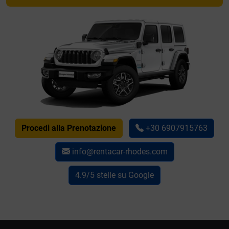
Procedi alla Prenotazione
+30 6907915763
info@rentacar-rhodes.com
4.9/5 stelle su Google