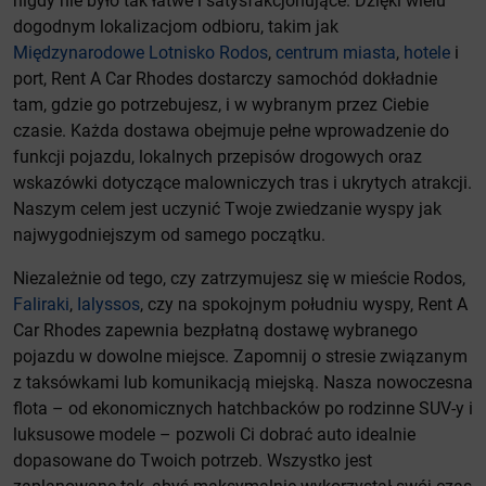
nigdy nie było tak łatwe i satysfakcjonujące. Dzięki wielu
dogodnym lokalizacjom odbioru, takim jak
Międzynarodowe Lotnisko Rodos
,
centrum miasta
,
hotele
i
port, Rent A Car Rhodes dostarczy samochód dokładnie
tam, gdzie go potrzebujesz, i w wybranym przez Ciebie
czasie. Każda dostawa obejmuje pełne wprowadzenie do
funkcji pojazdu, lokalnych przepisów drogowych oraz
wskazówki dotyczące malowniczych tras i ukrytych atrakcji.
Naszym celem jest uczynić Twoje zwiedzanie wyspy jak
najwygodniejszym od samego początku.
Niezależnie od tego, czy zatrzymujesz się w mieście Rodos,
Faliraki
,
Ialyssos
, czy na spokojnym południu wyspy, Rent A
Car Rhodes zapewnia bezpłatną dostawę wybranego
pojazdu w dowolne miejsce. Zapomnij o stresie związanym
z taksówkami lub komunikacją miejską. Nasza nowoczesna
flota – od ekonomicznych hatchbacków po rodzinne SUV-y i
luksusowe modele – pozwoli Ci dobrać auto idealnie
dopasowane do Twoich potrzeb. Wszystko jest