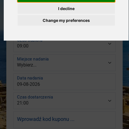
Miejsce odbioru
I decline
Change my preferences
Data odbioru
Czas odbioru
Miejsce nadania
Data nadania
Czas dostarczenia
Wprowadź kod kuponu ...