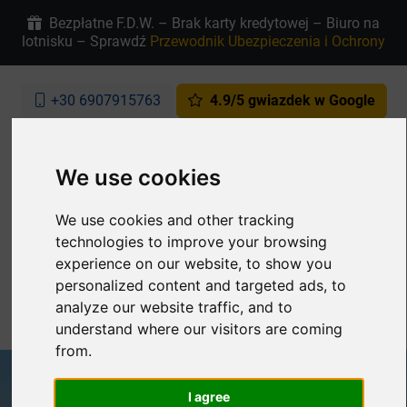
Bezpłatne F.D.W. – Brak karty kredytowej – Biuro na
lotnisku – Sprawdź
Przewodnik Ubezpieczenia i Ochrony
+30 6907915763
4.9/5 gwiazdek w Google
PL
Moja rezerwacja
We use cookies
We use cookies and other tracking
technologies to improve your browsing
experience on our website, to show you
personalized content and targeted ads, to
analyze our website traffic, and to
MENU
understand where our visitors are coming
from.
I agree