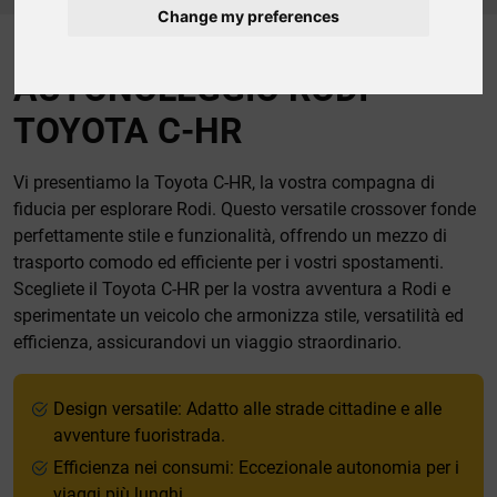
Change my preferences
AUTONOLEGGIO RODI
TOYOTA C-HR
Vi presentiamo la Toyota C-HR, la vostra compagna di
fiducia per esplorare Rodi. Questo versatile crossover fonde
perfettamente stile e funzionalità, offrendo un mezzo di
trasporto comodo ed efficiente per i vostri spostamenti.
Scegliete il Toyota C-HR per la vostra avventura a Rodi e
sperimentate un veicolo che armonizza stile, versatilità ed
efficienza, assicurandovi un viaggio straordinario.
Design versatile: Adatto alle strade cittadine e alle
avventure fuoristrada.
Efficienza nei consumi: Eccezionale autonomia per i
viaggi più lunghi.