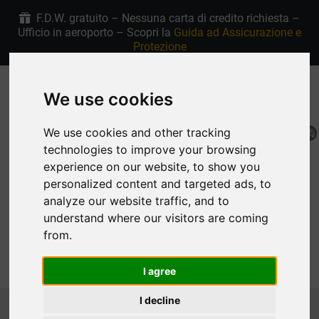
F.D.W. gratuito – Nessuna carta di credito richiesta –
Ufficio in aeroporto – Scopri la
Guida ad Assicurazione e
Protezione
+30 6907915763
4.9/5 stelle su Google
We use cookies
We use cookies and other tracking
IT
Mia Prenotazione
technologies to improve your browsing
experience on our website, to show you
personalized content and targeted ads, to
analyze our website traffic, and to
understand where our visitors are coming
from.
MENU
I agree
Homepage
Noleggio auto Rodi Flotta
I decline
SUV & CROSSOVER
TOYOTA C-HR