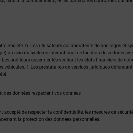
prise, tenu à la confidentialité, et les partenaires conformes qu
e Société. b. Les utilisateurs collaborateurs de nos logos et sy
'Europe) au sein du système international de location de voitures 
d. Les auditeurs assermentés vérifiant les états financiers de not
 véhicules. f. Les prestataires de services juridiques défendant 
été.
ment des données respectent vos données
accepté de respecter la confidentialité, les mesures de sécurit
ncernant la protection des données personnelles.