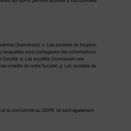
i adhèrent au GDPR peuvent accéder à vos données
stèmes (franchisés). c. Les sociétés de location
avec lesquelles nous partageons des informations
re Société. e. Les sociétés fournissant une
les intérêts de notre Société. g. Les sociétés de
é et la conformité au GDPR. Ils sont également