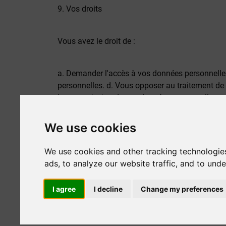
9. Vos droits
Vous avez le droit de :
a. Demander l'accès à vos données personnelle
personnelles. d. Vous opposer au traitement de
la transmission de vos données personnelles. g
We use cookies
Si vous souhaitez exercer l'un de ces droits, veu
We use cookies and other tracking technologie
10. Comment exercer vos droits
ads, to analyze our website traffic, and to und
I agree
I decline
Change my preferences
Pour toute demande de renseignements ou pour ex
à : Rhodes Car Rental - DPO, Eykalipton str, 85