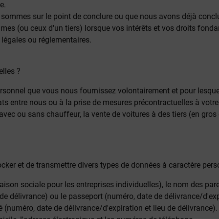
e.
us sommes sur le point de conclure ou que nous avons déjà concl
times (ou ceux d'un tiers) lorsque vos intérêts et vos droits fon
légales ou réglementaires.
lles ?
ersonnel que vous nous fournissez volontairement et pour lesq
ats entre nous ou à la prise de mesures précontractuelles à votr
avec ou sans chauffeur, la vente de voitures à des tiers (en gros 
 stocker et de transmettre divers types de données à caractère per
ison sociale pour les entreprises individuelles), le nom des paren
 de délivrance) ou le passeport (numéro, date de délivrance/d'expi
é (numéro, date de délivrance/d'expiration et lieu de délivrance).