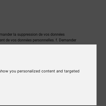
Demander la suppression de vos données
ment de vos données personnelles. f. Demander
 show you personalized content and targeted
 suivante : iinfo@rentacar-rhodes.com ou écrire