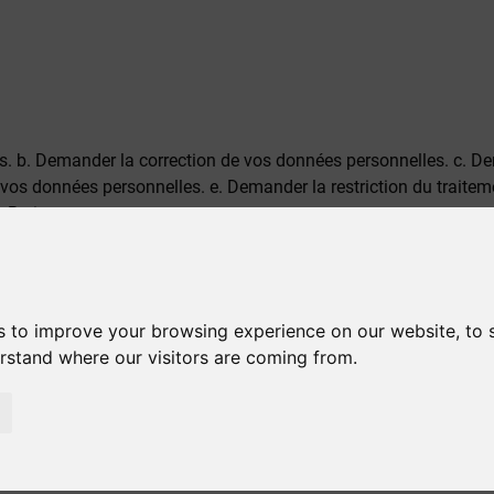
s. b. Demander la correction de vos données personnelles. c. 
 vos données personnelles. e. Demander la restriction du traite
. Retirer votre consentement.
illez nous contacter.
s to improve your browsing experience on our website, to
erstand where our visitors are coming from.
ercer vos droits, veuillez nous envoyer un courriel à l'adresse
102 Rhodes.