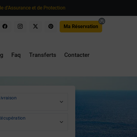
e d’Assurance et de Protection
Ma Réservation
og
Faq
Transferts
Contacter
ivraison
Récupération