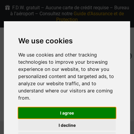
F.D.W. gratuit – Aucune carte de crédit requise – Bureau
à l’aéroport – Consultez notre
Guide d’Assurance et de
Protection
+30 6907915763
4.9/5 étoiles sur Google
We use cookies
We use cookies and other tracking
FR
Ma Réservation
technologies to improve your browsing
experience on our website, to show you
personalized content and targeted ads, to
analyze our website traffic, and to
understand where our visitors are coming
from.
MENU
I agree
I decline
Page d'Accueil
Location de Voitures à Rhodes Voitures
SUV & CROSSOVER
FIAT 600 AUTOMATIC