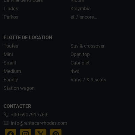
La Ville de Rhodes
Kiotari
Lindos
Kolymbia
Pefkos
et 7 encore...
FLOTTE DE LOCATION
Toutes
Suv & crossover
Mini
Open top
Small
Cabriolet
Medium
4wd
Family
Vans 7 & 9 seats
Station wagon
CONTACTER
+30 6907915763
info@rentacar-rhodes.com