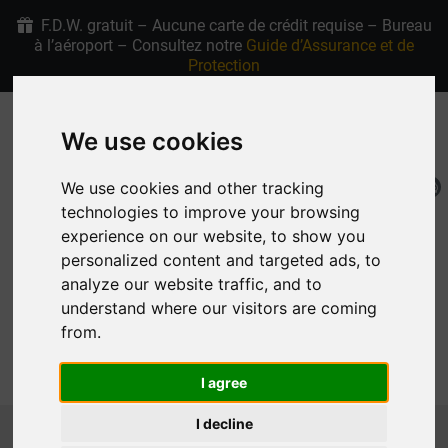
F.D.W. gratuit – Aucune carte de crédit requise – Bureau
à l’aéroport – Consultez notre
Guide d’Assurance et de
Protection
+30 6907915763
4.9/5 étoiles sur Google
We use cookies
We use cookies and other tracking
FR
Ma Réservation
technologies to improve your browsing
experience on our website, to show you
personalized content and targeted ads, to
analyze our website traffic, and to
understand where our visitors are coming
from.
MENU
I agree
Page d'Accueil
Location de Voitures à Rhodes Voitures
I decline
MEDIUM
VW GOLF