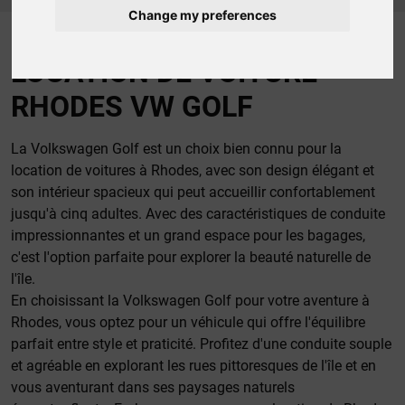
Change my preferences
LOCATION DE VOITURE
RHODES VW GOLF
La Volkswagen Golf est un choix bien connu pour la
location de voitures à Rhodes, avec son design élégant et
son intérieur spacieux qui peut accueillir confortablement
jusqu'à cinq adultes. Avec des caractéristiques de conduite
impressionnantes et un grand espace pour les bagages,
c'est l'option parfaite pour explorer la beauté naturelle de
l'île.
En choisissant la Volkswagen Golf pour votre aventure à
Rhodes, vous optez pour un véhicule qui offre l'équilibre
parfait entre style et praticité. Profitez d'une conduite souple
et agréable en explorant les rues pittoresques de l'île et en
vous aventurant dans ses paysages naturels