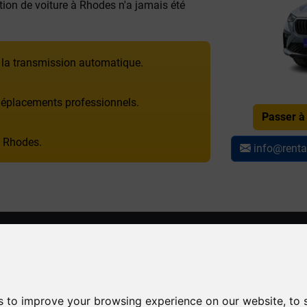
ation de voiture à Rhodes n'a jamais été
 la transmission automatique.
 déplacements professionnels.
Passer à
à Rhodes.
info@renta
 LOCATION
FLOTTE DE LOCATION
s
Faliraki
Toutes
Suv & cro
 /
Kalithea
Mini
Open top
s to improve your browsing experience on our website, to