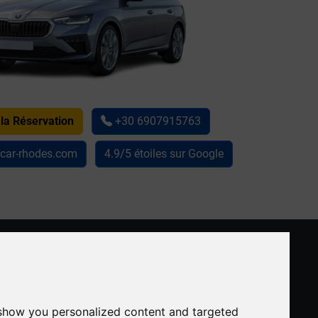
 la Réservation
+30 6907915763
car-rhodes.com
4.9/5 étoiles sur Google
CONTACTER
ssover
+30 6907915763
info@rentacar-rhodes.com
 show you personalized content and targeted