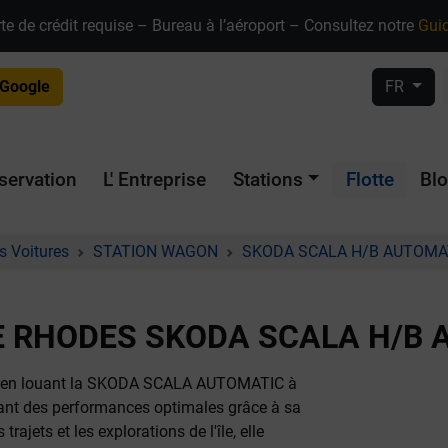
te de crédit requise – Bureau à l’aéroport – Consultez notre
Guid
 Google
FR
servation
L' Entreprise
Stations
Flotte
Bl
s Voitures
STATION WAGON
SKODA SCALA H/B AUTOMA
E RHODES SKODA SCALA H/B
ble en louant la SKODA SCALA AUTOMATIC à
ffrant des performances optimales grâce à sa
ajets et les explorations de l'île, elle