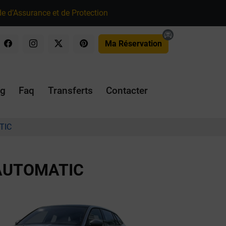
e d’Assurance et de Protection
Ma Réservation
og
Faq
Transferts
Contacter
TIC
 AUTOMATIC