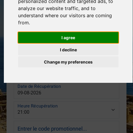
personalized content and targeted ads, to
analyze our website traffic, and to
Lieu de Livraison
understand where our visitors are coming
from.
Date de Livraison
I agree
Heure Livraison
I decline
Change my preferences
Lieu de Récupération
Date de Récupération
Heure Récupération
Entrer le code promotionnel...