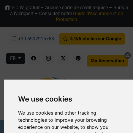
F.D.W. gratuit – Aucune carte de crédit requise – Bureau
à l’aéroport – Consultez notre
Guide d’Assurance et de
Protection
+30 6907915763
4.9/5 étoiles sur Google
FR
Ma Réservation
We use cookies
MENU
We use cookies and other tracking
technologies to improve your browsing
experience on our website, to show you