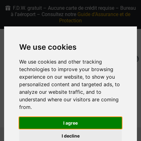
F.D.W. gratuit – Aucune carte de crédit requise – Bureau
à l’aéroport – Consultez notre
Guide d’Assurance et de
Protection
+30 6907915763
4.9/5 étoiles sur Google
We use cookies
We use cookies and other tracking
FR
Ma Réservation
technologies to improve your browsing
experience on our website, to show you
personalized content and targeted ads, to
analyze our website traffic, and to
understand where our visitors are coming
from.
MENU
I agree
Page d'Accueil
Location de Voitures à Rhodes Voitures
I decline
SUV & CROSSOVER
VW TAIGO AUTOMATIC