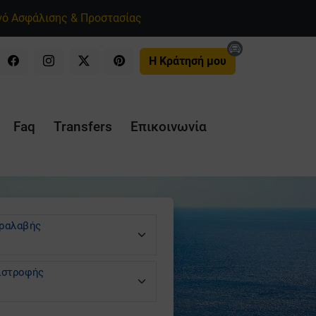
ό Ασφάλισης & Προστασίας
Η Κράτησή μου
Faq
Transfers
Επικοινωνία
ραλαβής
ιστροφής