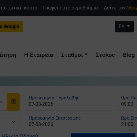
πιστωτική κάρτα – Γραφείο στο αεροδρόμιο – Δείτε τον
Οδηγ
ο Google
ΕΛ
άτηση
Η Εταιρεία
Σταθμοί
Στόλος
Blog
Ημερομηνία Παραλαβής
Ώρα Πα
Ημερομηνία Επιστροφής
Ώρα Επ
Ηλικία Οδηγού